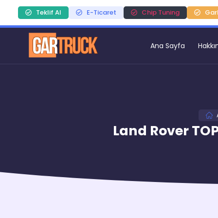
Teklif Al
E-Ticaret
Chip Tuning
Gar
Ana Sayfa
Hakkı
Land Rover TOPI