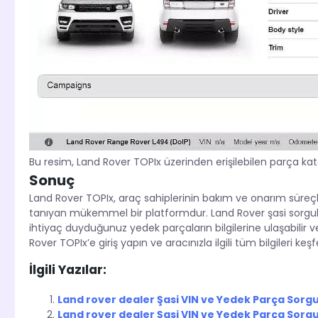
Bu resim, Land Rover TOPIx üzerinden erişilebilen parça kat
Sonuç
Land Rover TOPIx, araç sahiplerinin bakım ve onarım süreçl
tanıyan mükemmel bir platformdur. Land Rover şasi sorgulam
ihtiyaç duyduğunuz yedek parçaların bilgilerine ulaşabilir v
Rover TOPIx’e giriş yapın ve aracınızla ilgili tüm bilgileri keşf
İlgili Yazılar:
Land rover dealer Şasi VIN ve Yedek Parça Sor
Land rover dealer Şasi VIN ve Yedek Parça Sor