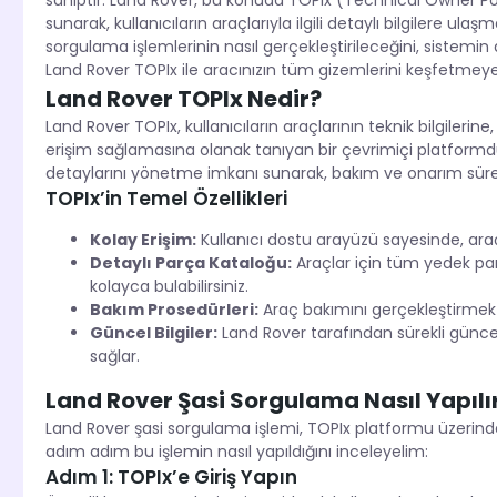
sahiptir. Land Rover, bu konuda TOPIx (Technical Owner Po
sunarak, kullanıcıların araçlarıyla ilgili detaylı bilgilere ul
sorgulama işlemlerinin nasıl gerçekleştirileceğini, sistemin 
Land Rover TOPIx ile aracınızın tüm gizemlerini keşfetmey
Land Rover TOPIx Nedir?
Land Rover TOPIx, kullanıcıların araçlarının teknik bilgiler
erişim sağlamasına olanak tanıyan bir çevrimiçi platformdu
detaylarını yönetme imkanı sunarak, bakım ve onarım süreç
TOPIx’in Temel Özellikleri
Kolay Erişim:
Kullanıcı dostu arayüzü sayesinde, araç bi
Detaylı Parça Kataloğu:
Araçlar için tüm yedek parç
kolayca bulabilirsiniz.
Bakım Prosedürleri:
Araç bakımını gerçekleştirmek i
Güncel Bilgiler:
Land Rover tarafından sürekli güncel
sağlar.
Land Rover Şasi Sorgulama Nasıl Yapılı
Land Rover şasi sorgulama işlemi, TOPIx platformu üzerinden 
adım adım bu işlemin nasıl yapıldığını inceleyelim:
Adım 1: TOPIx’e Giriş Yapın