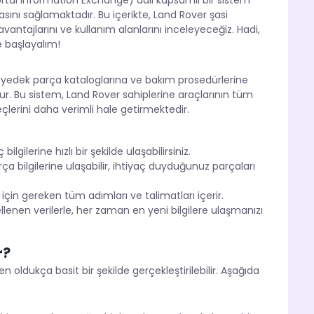
rtal Information Exchange) adlı kapsamlı bir sistem
aşmasını sağlamaktadır. Bu içerikte, Land Rover şasi
avantajlarını ve kullanım alanlarını inceleyeceğiz. Hadi,
e başlayalım!
ine, yedek parça kataloglarına ve bakım prosedürlerine
r. Bu sistem, Land Rover sahiplerine araçlarının tüm
lerini daha verimli hale getirmektedir.
lgilerine hızlı bir şekilde ulaşabilirsiniz.
a bilgilerine ulaşabilir, ihtiyaç duyduğunuz parçaları
çin gereken tüm adımları ve talimatları içerir.
lenen verilerle, her zaman en yeni bilgilere ulaşmanızı
r?
oldukça basit bir şekilde gerçekleştirilebilir. Aşağıda