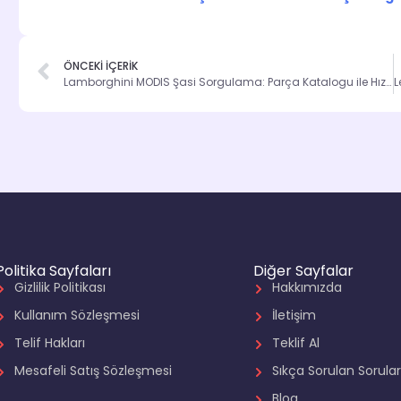
ÖNCEKİ İÇERİK
Lamborghini MODIS Şasi Sorgulama: Parça Katalogu ile Hız ve Güvenlik
Politika Sayfaları
Diğer Sayfalar
Gizlilik Politikası
Hakkımızda
Kullanım Sözleşmesi
İletişim
Telif Hakları
Teklif Al
Mesafeli Satış Sözleşmesi
Sıkça Sorulan Sorula
Blog