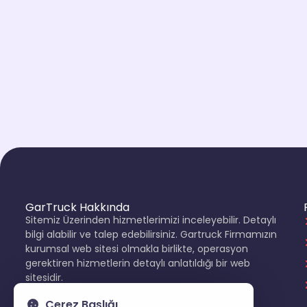
GarTruck Hakkında
Sitemiz Üzerinden hizmetlerimizi inceleyebilir. Detaylı
bilgi alabilir ve talep edebilirsiniz. Gartruck Firmamızın
kurumsal web sitesi olmakla birlikte, operasyon
gerektiren hizmetlerin detaylı anlatıldığı bir web
sitesidir.
0 (532) 246 75 65
Çerez Başlığı