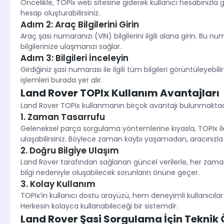
Öncelikle, TOPIx web sitesine giderek kullanıcı hesabınızla gi
hesap oluşturabilirsiniz.
Adım 2: Araç Bilgilerini Girin
Araç şasi numaranızı (VIN) bilgilerini ilgili alana girin. Bu n
bilgilerinize ulaşmanızı sağlar.
Adım 3: Bilgileri İnceleyin
Girdiğiniz şasi numarası ile ilgili tüm bilgileri görüntüleyeb
işlemleri burada yer alır.
Land Rover TOPIx Kullanım Avantajları
Land Rover TOPIx kullanmanın birçok avantajı bulunmaktadır
1. Zaman Tasarrufu
Geleneksel parça sorgulama yöntemlerine kıyasla, TOPIx ile 
ulaşabilirsiniz. Böylece zaman kaybı yaşamadan, aracınızla ilg
2. Doğru Bilgiye Ulaşım
Land Rover tarafından sağlanan güncel verilerle, her zaman
bilgi nedeniyle oluşabilecek sorunların önüne geçer.
3. Kolay Kullanım
TOPIx’in kullanıcı dostu arayüzü, hem deneyimli kullanıcıla
Herkesin kolayca kullanabileceği bir sistemdir.
Land Rover Şasi Sorgulama İçin Teknik Ö