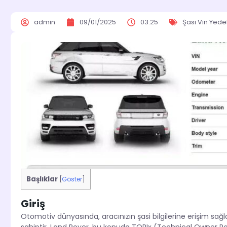
admin
09/01/2025
03:25
Şasi Vin Yed
Başlıklar
[
Göster
]
Giriş
Otomotiv dünyasında, aracınızın şasi bilgilerine erişim s