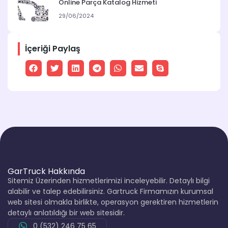
Online Parça Katalog Hizmeti
29/06/2024
İçeriği Paylaş
GarTruck Hakkında
Sitemiz Üzerinden hizmetlerimizi inceleyebilir. Detaylı bilgi
alabilir ve talep edebilirsiniz. Gartruck Firmamızın kurumsal
web sitesi olmakla birlikte, operasyon gerektiren hizmetlerin
detaylı anlatıldığı bir web sitesidir.
0 (532) 246 75 65