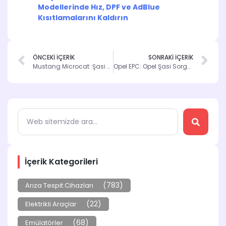
Modellerinde Hız, DPF ve AdBlue
Kısıtlamalarını Kaldırın
ÖNCEKİ İÇERİK
SONRAKİ İÇERİK
Mustang Microcat: Şasi Sorgulama ve Parça Kataloğu ile Araçlarınızı Güçlendirin
Opel EPC: Opel Şasi Sorgulama ve Parça Kataloğu ile Tanışın
İçerik Kategorileri
(783)
Arıza Tespit Cihazları
(22)
Elektrikli Araçlar
(68)
Emülatörler