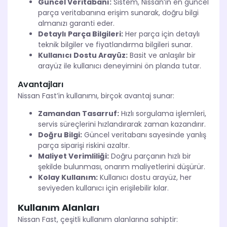
Güncel Veritabanı:
Sistem, Nissan’ın en güncel
parça veritabanına erişim sunarak, doğru bilgi
almanızı garanti eder.
Detaylı Parça Bilgileri:
Her parça için detaylı
teknik bilgiler ve fiyatlandırma bilgileri sunar.
Kullanıcı Dostu Arayüz:
Basit ve anlaşılır bir
arayüz ile kullanıcı deneyimini ön planda tutar.
Avantajları
Nissan Fast’in kullanımı, birçok avantaj sunar:
Zamandan Tasarruf:
Hızlı sorgulama işlemleri,
servis süreçlerini hızlandırarak zaman kazandırır.
Doğru Bilgi:
Güncel veritabanı sayesinde yanlış
parça siparişi riskini azaltır.
Maliyet Verimliliği:
Doğru parçanın hızlı bir
şekilde bulunması, onarım maliyetlerini düşürür.
Kolay Kullanım:
Kullanıcı dostu arayüz, her
seviyeden kullanıcı için erişilebilir kılar.
Kullanım Alanları
Nissan Fast, çeşitli kullanım alanlarına sahiptir: