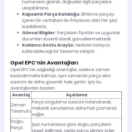
numarasını girerek, doğrudan ilgili parçalara
ulaşabilirsiniz.
Kapsamlı Parça Kataloğu:
Binlerce parçayı
içeren bir veritabanı ile ihtiyacınız olan her şeyi
bulabilirsiniz.
Güncel Bilgiler:
Parçaların fiyatları ve uygunluk
durumları düzenli olarak güncellenmektedir.
Kullanıcı Dostu Arayüz:
Herkesin kolayca
kullanabileceği bir tasarıma sahiptir.
Opel EPC’nin Avantajları
Opel EPC’nin sağladığı avantajlar, sadece zaman
kazandırmakla kalmaz, aynı zamanda parça alım
sürecini de daha güvenilir hale getirir. İşte bu
avantajlardan bazıları:
Avantaj
Açıklama
Parça sorgulama sürecini hızlandırarak,
Zaman
mekanik sorunlarınızı daha hızlı çözmenizi
Tasarrufu
sağlar.
Doğru
Şasi numarasına göre doğru parçaların
Parça
tespit edilmesi, yanlış parça alımını önler.