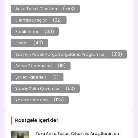
(783)
Arıza Tespit Cihazları
(22)
Elektrikli Araçlar
(68)
Emülatörler
(40)
Genel
(318)
Şasi Vin Yedek Parça Sorgulama Programları
(18)
Servis Ekipmanları
(3)
Şirket Haberleri
(63)
Yapay Zeka Çözümler
(125)
Yazılım Cihazları
Rastgele İçerikler
Texa Arıza Tespit Cihazı ile Araç Sorunları