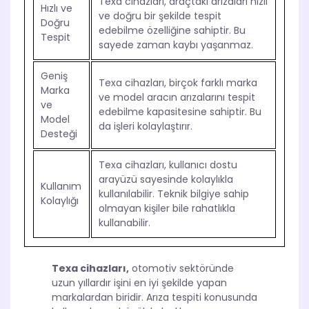
Texa cihazları, araçtaki arızaları hızlı
Hızlı ve
ve doğru bir şekilde tespit
Doğru
edebilme özelliğine sahiptir. Bu
Tespit
sayede zaman kaybı yaşanmaz.
Geniş
Texa cihazları, birçok farklı marka
Marka
ve model aracın arızalarını tespit
ve
edebilme kapasitesine sahiptir. Bu
Model
da işleri kolaylaştırır.
Desteği
Texa cihazları, kullanıcı dostu
arayüzü sayesinde kolaylıkla
Kullanım
kullanılabilir. Teknik bilgiye sahip
Kolaylığı
olmayan kişiler bile rahatlıkla
kullanabilir.
Texa cihazları,
otomotiv sektöründe
uzun yıllardır işini en iyi şekilde yapan
markalardan biridir. Arıza tespiti konusunda