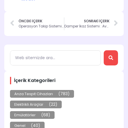
ÖNCEKİ İÇERİK
SONRAKİ İÇERİK
Operasyon Takip Sistemi : İş Verimliliğine Yenilikçi Bir Yaklaşım
Damper İkaz Sistemi : Avantajları ve Montajı ve Fiyatı
İçerik Kategorileri
(783)
Arıza Tespit Cihazları
(22)
Elektrikli Araçlar
(68)
Emülatörler
(40)
Genel