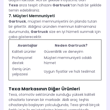
ulaştırmaktadır. Acil bir şekilde ihtiyacınız olan
Texa
arıza tespit cihazını
Gartruck
‘tan hızlı bir şekilde
temin edebilirsiniz.
7. Müşteri Memnuniyeti
Gartruck
, müşteri memnuniyetini ön planda tutan
bir şirkettir. Aldığınız üründen memnun kalmamanız
durumunda,
Gartruck
size en iyi hizmeti sunmak için
çaba gösterecektir.
Avantajlar
Neden Gartruck?
Kaliteli ürünler
Güvenilirlik ve deneyim
Profesyonel
Müşteri memnuniyeti odaklı
destek
hizmet
Geniş ürün
Uygun fiyatlar ve hızlı teslimat
yelpazesi
Texa Markasının Diğer Ürünleri
Texa, otomotiv sektöründe sunduğu yüksek kaliteli
cihazlarla tanınan bir markadır. Akıllı araç teşhis
cihazlarıyla başlayan yolculuğunda, Texa şimdi birçok