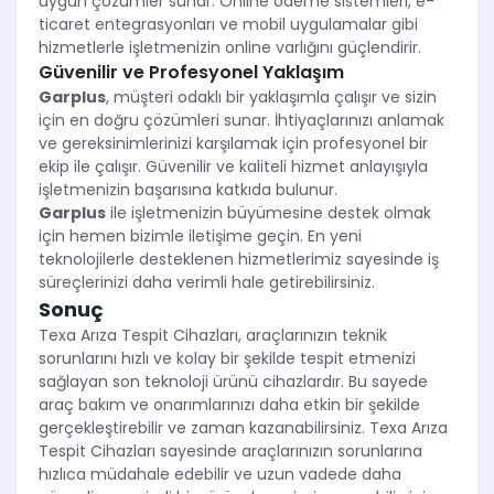
uygun çözümler sunar. Online ödeme sistemleri, e-
ticaret entegrasyonları ve mobil uygulamalar gibi
hizmetlerle işletmenizin online varlığını güçlendirir.
Güvenilir ve Profesyonel Yaklaşım
Garplus
, müşteri odaklı bir yaklaşımla çalışır ve sizin
için en doğru çözümleri sunar. İhtiyaçlarınızı anlamak
ve gereksinimlerinizi karşılamak için profesyonel bir
ekip ile çalışır. Güvenilir ve kaliteli hizmet anlayışıyla
işletmenizin başarısına katkıda bulunur.
Garplus
ile işletmenizin büyümesine destek olmak
için hemen bizimle iletişime geçin. En yeni
teknolojilerle desteklenen hizmetlerimiz sayesinde iş
süreçlerinizi daha verimli hale getirebilirsiniz.
Sonuç
Texa Arıza Tespit Cihazları, araçlarınızın teknik
sorunlarını hızlı ve kolay bir şekilde tespit etmenizi
sağlayan son teknoloji ürünü cihazlardır. Bu sayede
araç bakım ve onarımlarınızı daha etkin bir şekilde
gerçekleştirebilir ve zaman kazanabilirsiniz. Texa Arıza
Tespit Cihazları sayesinde araçlarınızın sorunlarına
hızlıca müdahale edebilir ve uzun vadede daha