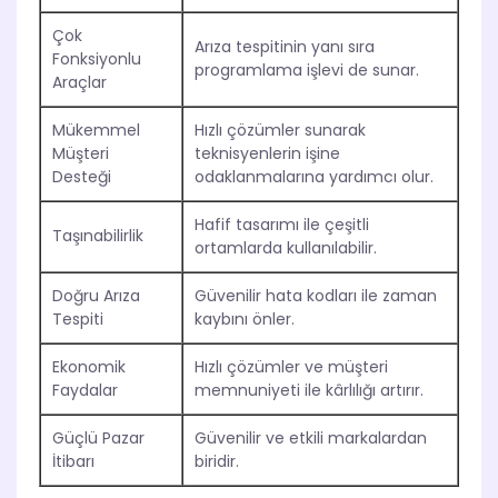
Çok
Arıza tespitinin yanı sıra
Fonksiyonlu
programlama işlevi de sunar.
Araçlar
Mükemmel
Hızlı çözümler sunarak
Müşteri
teknisyenlerin işine
Desteği
odaklanmalarına yardımcı olur.
Hafif tasarımı ile çeşitli
Taşınabilirlik
ortamlarda kullanılabilir.
Doğru Arıza
Güvenilir hata kodları ile zaman
Tespiti
kaybını önler.
Ekonomik
Hızlı çözümler ve müşteri
Faydalar
memnuniyeti ile kârlılığı artırır.
Güçlü Pazar
Güvenilir ve etkili markalardan
İtibarı
biridir.