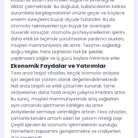
kodları ile sistem kontrolleri sağlama yeteneği ile
dikkat çekmektedir. Bu doğruluk, kullanıcılarının belirsiz
durumlarla karşılaşmalarının önüne geçer ve böylece
onarım süreçlerini büyük ölçüde hızlandırır. Bu da
otomotiv teknisyenleri için büyük bir avantajdır.
Güvenilir sonuçlar, otomotiv profesyonellerinin işlerini
daha etkili bir biçimde yürütmesine yardımcı olurken,
müşteri memnuniyetini de artırır. Texa’nın sağladığı
doğru bilgiler, hata teşhisinin hızlı bir şekilde
yapılmasını sağlar ve iş gücü kaybını minimize eder.
Ekonomik Faydalar ve Yatırımlar
Texa arıza tespit cihazları, birçok otomotiv atölyesi
için değerli bir yatırım olarak değerlendirilmektedir.
Hızlı arıza tespiti ve etkili çözümler sunarak, tamir
atölyelerinin daha fazla araçla çalışma imkânını artırır.
Bu süreç, müşteri memnuniyetinde artış sağlarken
aynı zamanda işletmenin kârlılığını da artırır.
Atölyelerde sermaye verimliliğini artıran Texa cihazları,
zamanla kendini amorti eden bir yatırım niteliği taşır.
Çeşitli işlevleri ile otomotiv işletmelerinin sunduğu
hizmetlerin kapsamını genişletmekte ve maliyetleri
düşürmektedir.