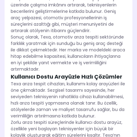
üzerinde çalışma imkânını artırarak, teknisyenlerin
becerilerini geliştirmelerine katkıda bulunur. Geniş
araç yelpazesi, otomotiv profesyonellerinin iş
süreçlerini azalttığı gibi, müşteri menuniyetini de
artırarak atölyenin itibarını güçlendirir.
Sonuç olarak, Texa, otomotiv arıza tespiti sektöründe
farklılık yaratmak için sunduğu bu geniş araç desteği
ile dikkat çekmektedir. Her marka ve modeldeki araca
hitap edebilme kapasitesi, kullanıcıların ihtiyaçlarına
en iyi şekilde yanıt vermekte ve iş verimliliğini
artırmaktadır.
Kullanıcı Dostu Arayüzle Hızlı Çözümler
Texa arıza tespit cihazları, kullanımı kolay arayüzleri ile
öne çıkmaktadır. Sezgisel tasarımı sayesinde, her
seviyeden teknisyenin rahatlıkla cihazı kullanabilmesi,
hızlı arıza tespiti yapmasına olanak tanır. Bu özellik,
atölyelerde zaman ve maliyet tasarrufu sağlar, bu da
verimliliğin artırılmasına katkıda bulunur.
Zorlu arıza tespiti süreçlerinde kullanıcı dostu arayüz,
özellikle yeni başlayan teknisyenler için büyük bir
kolaylık oluşturarak eğitim sürelerini kısaltır. Texa’nın