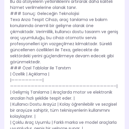
Bu da atölyelerin yetkinliklerini artırarak daha kaliteli
hizmet verilmelerine olanak tanır.
### Sonuç: Geleceğin Teknolojisi
Texa Arıza Tespit Cihazı, araç tanılama ve bakım
konularında önemli bir gelişme olarak öne
çıkmaktadır. Verimlilik, kullanıcı dostu tasarım ve geniş
araç uyumluluğu, bu cihazı otomotiv servis
profesyonelleri için vazgeçilmez kılmaktadır. Sürekli
güncellenen özellikleri ile Texa, gelecekte de
sektördeki yerini güçlendirmeye devam edecek gibi
görünmektedir.
### Özel Tablolar ile Tanıtım
| Özellik | Açıklama |
|—————————|
——————————————————————————————–|
| Gelişmiş Tanılama | Araçlarda motor ve elektronik
arızaları hızlı şekilde tespit eder. |
| Kullanıcı Dostu Arayüz | Kolay öğrenilebilir ve sezgisel
bir arayüze sahiptir, tüm teknisyenlerin kullanımını
kolaylaştırır. |
| Çoklu Araç Uyumlu | Farklı marka ve model araçlarla
uyumludur, geniş bir yelpaze sunar. |