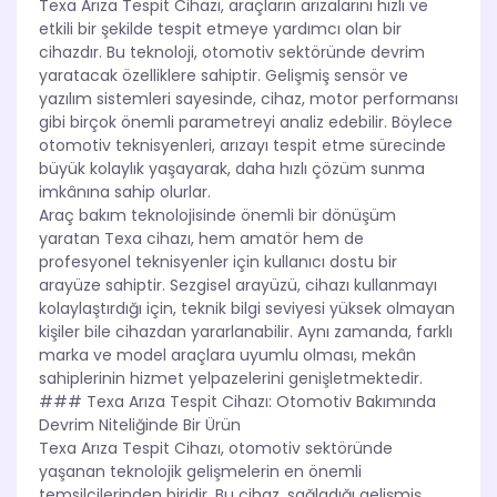
Texa Arıza Tespit Cihazı, araçların arızalarını hızlı ve
etkili bir şekilde tespit etmeye yardımcı olan bir
cihazdır. Bu teknoloji, otomotiv sektöründe devrim
yaratacak özelliklere sahiptir. Gelişmiş sensör ve
yazılım sistemleri sayesinde, cihaz, motor performansı
gibi birçok önemli parametreyi analiz edebilir. Böylece
otomotiv teknisyenleri, arızayı tespit etme sürecinde
büyük kolaylık yaşayarak, daha hızlı çözüm sunma
imkânına sahip olurlar.
Araç bakım teknolojisinde önemli bir dönüşüm
yaratan Texa cihazı, hem amatör hem de
profesyonel teknisyenler için kullanıcı dostu bir
arayüze sahiptir. Sezgisel arayüzü, cihazı kullanmayı
kolaylaştırdığı için, teknik bilgi seviyesi yüksek olmayan
kişiler bile cihazdan yararlanabilir. Aynı zamanda, farklı
marka ve model araçlara uyumlu olması, mekân
sahiplerinin hizmet yelpazelerini genişletmektedir.
### Texa Arıza Tespit Cihazı: Otomotiv Bakımında
Devrim Niteliğinde Bir Ürün
Texa Arıza Tespit Cihazı, otomotiv sektöründe
yaşanan teknolojik gelişmelerin en önemli
temsilcilerinden biridir. Bu cihaz, sağladığı gelişmiş