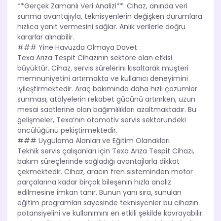
**Gerçek Zamanlı Veri Analizi**: Cihaz, anında veri
sunma avantajıyla, teknisyenlerin değişken durumlara
hızlıca yanıt vermesini sağlar. Anlık verilerle doğru
kararlar alınabilir.
### Yine Havuzda Olmaya Davet
Texa Arıza Tespit Cihazının sektöre olan etkisi
büyüktür. Cihaz, servis sürelerini kısaltarak müşteri
memnuniyetini artırmakta ve kullanıcı deneyimini
iyileştirmektedir. Araç bakımında daha hızlı çözümler
sunması, atölyelerin rekabet gücünü artırırken, uzun
mesai saatlerine olan bağımlılıkları azaltmaktadır. Bu
gelişmeler, Texa’nın otomotiv servis sektöründeki
öncülüğünü pekiştirmektedir.
### Uygulama Alanları ve Eğitim Olanakları
Teknik servis çalışanları için Texa Arıza Tespit Cihazı,
bakım süreçlerinde sağladığı avantajlarla dikkat
çekmektedir. Cihaz, aracın fren sisteminden motor
parçalarına kadar birçok bileşenin hızla analiz
edilmesine imkan tanır. Bunun yanı sıra, sunulan
eğitim programları sayesinde teknisyenler bu cihazın
potansiyelini ve kullanımını en etkili şekilde kavrayabilir.