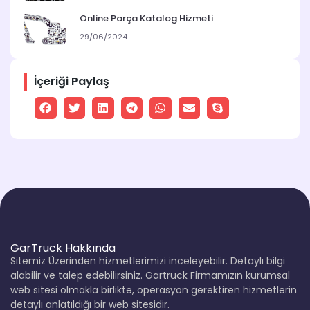
Online Parça Katalog Hizmeti
29/06/2024
İçeriği Paylaş
GarTruck Hakkında
Sitemiz Üzerinden hizmetlerimizi inceleyebilir. Detaylı bilgi
alabilir ve talep edebilirsiniz. Gartruck Firmamızın kurumsal
web sitesi olmakla birlikte, operasyon gerektiren hizmetlerin
detaylı anlatıldığı bir web sitesidir.