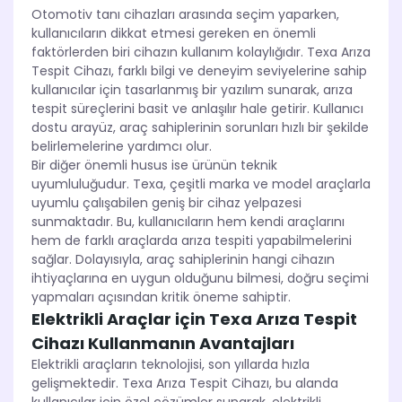
Otomotiv tanı cihazları arasında seçim yaparken,
kullanıcıların dikkat etmesi gereken en önemli
faktörlerden biri cihazın kullanım kolaylığıdır. Texa Arıza
Tespit Cihazı, farklı bilgi ve deneyim seviyelerine sahip
kullanıcılar için tasarlanmış bir yazılım sunarak, arıza
tespit süreçlerini basit ve anlaşılır hale getirir. Kullanıcı
dostu arayüz, araç sahiplerinin sorunları hızlı bir şekilde
belirlemelerine yardımcı olur.
Bir diğer önemli husus ise ürünün teknik
uyumluluğudur. Texa, çeşitli marka ve model araçlarla
uyumlu çalışabilen geniş bir cihaz yelpazesi
sunmaktadır. Bu, kullanıcıların hem kendi araçlarını
hem de farklı araçlarda arıza tespiti yapabilmelerini
sağlar. Dolayısıyla, araç sahiplerinin hangi cihazın
ihtiyaçlarına en uygun olduğunu bilmesi, doğru seçimi
yapmaları açısından kritik öneme sahiptir.
Elektrikli Araçlar için Texa Arıza Tespit
Cihazı Kullanmanın Avantajları
Elektrikli araçların teknolojisi, son yıllarda hızla
gelişmektedir. Texa Arıza Tespit Cihazı, bu alanda