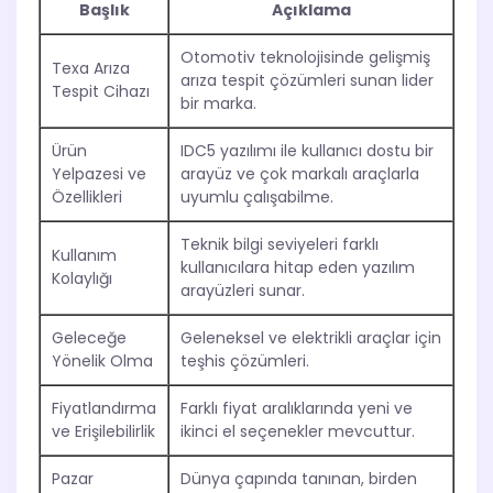
Başlık
Açıklama
Otomotiv teknolojisinde gelişmiş
Texa Arıza
arıza tespit çözümleri sunan lider
Tespit Cihazı
bir marka.
Ürün
IDC5 yazılımı ile kullanıcı dostu bir
Yelpazesi ve
arayüz ve çok markalı araçlarla
Özellikleri
uyumlu çalışabilme.
Teknik bilgi seviyeleri farklı
Kullanım
kullanıcılara hitap eden yazılım
Kolaylığı
arayüzleri sunar.
Geleceğe
Geleneksel ve elektrikli araçlar için
Yönelik Olma
teşhis çözümleri.
Fiyatlandırma
Farklı fiyat aralıklarında yeni ve
ve Erişilebilirlik
ikinci el seçenekler mevcuttur.
Pazar
Dünya çapında tanınan, birden