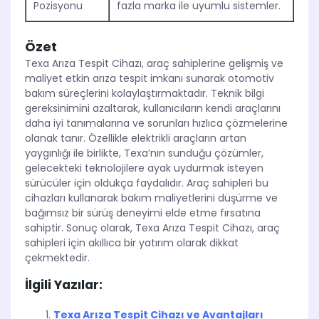
Pozisyonu
fazla marka ile uyumlu sistemler.
Özet
Texa Arıza Tespit Cihazı, araç sahiplerine gelişmiş ve
maliyet etkin arıza tespit imkanı sunarak otomotiv
bakım süreçlerini kolaylaştırmaktadır. Teknik bilgi
gereksinimini azaltarak, kullanıcıların kendi araçlarını
daha iyi tanımalarına ve sorunları hızlıca çözmelerine
olanak tanır. Özellikle elektrikli araçların artan
yaygınlığı ile birlikte, Texa’nın sunduğu çözümler,
gelecekteki teknolojilere ayak uydurmak isteyen
sürücüler için oldukça faydalıdır. Araç sahipleri bu
cihazları kullanarak bakım maliyetlerini düşürme ve
bağımsız bir sürüş deneyimi elde etme fırsatına
sahiptir. Sonuç olarak, Texa Arıza Tespit Cihazı, araç
sahipleri için akıllıca bir yatırım olarak dikkat
çekmektedir.
İlgili Yazılar:
Texa Arıza Tespit Cihazı ve Avantajları