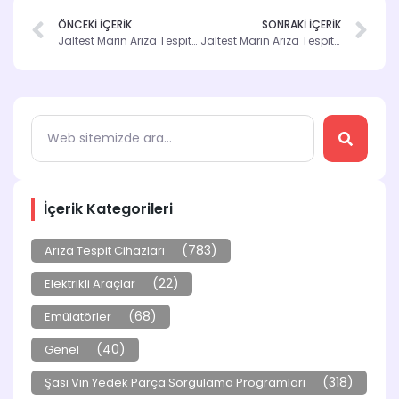
ÖNCEKİ İÇERİK
SONRAKİ İÇERİK
Jaltest Marin Arıza Tespit Cihazı ile Sorunları Hızla Çözün
Jaltest Marin Arıza Tespit Cihazı ile Sorun Giderme
İçerik Kategorileri
(783)
Arıza Tespit Cihazları
(22)
Elektrikli Araçlar
(68)
Emülatörler
(40)
Genel
(318)
Şasi Vin Yedek Parça Sorgulama Programları