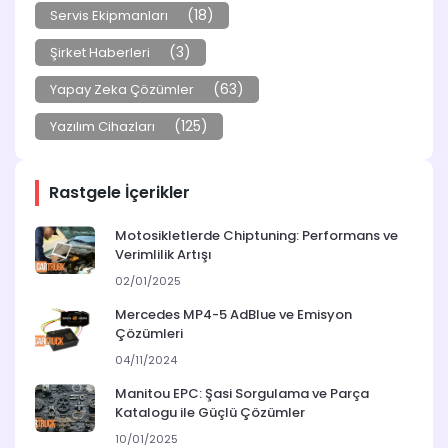
(18)
Servis Ekipmanları
(3)
Şirket Haberleri
(63)
Yapay Zeka Çözümler
(125)
Yazılım Cihazları
Rastgele İçerikler
Motosikletlerde Chiptuning: Performans ve
Verimlilik Artışı
02/01/2025
Mercedes MP4-5 AdBlue ve Emisyon
Çözümleri
04/11/2024
Manitou EPC: Şasi Sorgulama ve Parça
Katalogu ile Güçlü Çözümler
10/01/2025