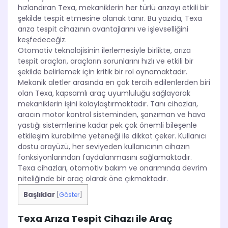
hızlandıran Texa, mekaniklerin her türlü arızayı etkili bir
şekilde tespit etmesine olanak tanır. Bu yazıda, Texa
arıza tespit cihazının avantajlarını ve işlevselliğini
keşfedeceğiz.
Otomotiv teknolojisinin ilerlemesiyle birlikte, arıza
tespit araçları, araçların sorunlarını hızlı ve etkili bir
şekilde belirlemek için kritik bir rol oynamaktadır.
Mekanik aletler arasında en çok tercih edilenlerden biri
olan Texa, kapsamlı araç uyumluluğu sağlayarak
mekaniklerin işini kolaylaştırmaktadır. Tanı cihazları,
aracın motor kontrol sisteminden, şanzıman ve hava
yastığı sistemlerine kadar pek çok önemli bileşenle
etkileşim kurabilme yeteneği ile dikkat çeker. Kullanıcı
dostu arayüzü, her seviyeden kullanıcının cihazın
fonksiyonlarından faydalanmasını sağlamaktadır.
Texa cihazları, otomotiv bakım ve onarımında devrim
niteliğinde bir araç olarak öne çıkmaktadır.
Başlıklar
[
Göster
]
Texa Arıza Tespit Cihazı ile Araç