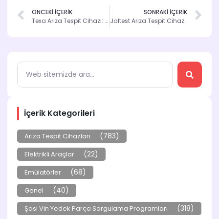
ÖNCEKİ İÇERİK
SONRAKİ İÇERİK
Texa Arıza Tespit Cihazı: Neden Tercih Etmelisiniz?
Jaltest Arıza Tespit Cihazı ile İşletmenizi Güçlendirin
İçerik Kategorileri
(783)
Arıza Tespit Cihazları
(22)
Elektrikli Araçlar
(68)
Emülatörler
(40)
Genel
(318)
Şasi Vin Yedek Parça Sorgulama Programları