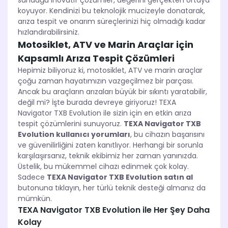
sunduğu inovatif çözümler, değerini gerçekten ortaya
koyuyor. Kendinizi bu teknolojik mucizeyle donatarak,
arıza tespit ve onarım süreçlerinizi hiç olmadığı kadar
hızlandırabilirsiniz.
Motosiklet, ATV ve Marin Araçlar için
Kapsamlı Arıza Tespit Çözümleri
Hepimiz biliyoruz ki, motosiklet, ATV ve marin araçlar
çoğu zaman hayatımızın vazgeçilmez bir parçası.
Ancak bu araçların arızaları büyük bir sıkıntı yaratabilir,
değil mi? İşte burada devreye giriyoruz! TEXA
Navigator TXB Evolution ile sizin için en etkin arıza
tespit çözümlerini sunuyoruz.
TEXA Navigator TXB
Evolution kullanıcı yorumları
, bu cihazın başarısını
ve güvenilirliğini zaten kanıtlıyor. Herhangi bir sorunla
karşılaşırsanız, teknik ekibimiz her zaman yanınızda.
Üstelik, bu mükemmel cihazı edinmek çok kolay.
Sadece
TEXA Navigator TXB Evolution satın al
butonuna tıklayın, her türlü teknik desteği almanız da
mümkün.
TEXA Navigator TXB Evolution ile Her Şey Daha
Kolay