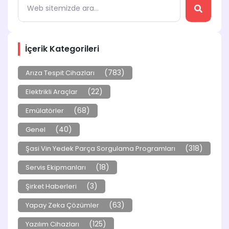
İçerik Kategorileri
(783)
Arıza Tespit Cihazları
(22)
Elektrikli Araçlar
(68)
Emülatörler
(40)
Genel
(318)
Şasi Vin Yedek Parça Sorgulama Programları
(18)
Servis Ekipmanları
(3)
Şirket Haberleri
(63)
Yapay Zeka Çözümler
(125)
Yazılım Cihazları