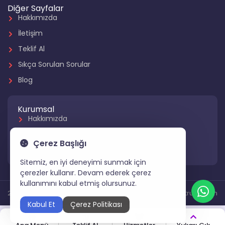
Diğer Sayfalar
Hakkımızda
İletişim
Teklif Al
Sıkça Sorulan Sorular
Blog
Kurumsal
Hakkımızda
Referanslarımız
Çerez Başlığı
Hizmetlerimiz
Sitemiz, en iyi deneyimi sunmak için
çerezler kullanır. Devam ederek çerez
kullanımını kabul etmiş olursunuz.
2024 Tüm Hakları Saklıdır
Gartruck.com
Kabul Et
Çerez Politikası