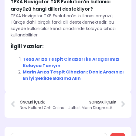
TEXA Navigator TXB Evolution’ın kullanıcı
arayüzü hangi dilleri destekliyor?
TEXA Navigator TXB Evolution’ın kullanıcı arayüzü,
Türkçe dahil birçok farklı dili desteklemektedir, bu
sayede kullanıcılar kendi anadilinde kolayca cihazı
kullanabilirler.
İlgili Yazılar:
Texa Arıza Tespit Cihazları ile Araçlarınızı
Kolayca Tanıyın
Marin Arıza Tespit Cihazları: Deniz Aracınızı
En İyi Şekilde Bakıma Alın
ÖNCEKİ İÇERİK
SONRAKİ İÇERİK
New Holland Cnh Online : Yedek parça ve Şasi Sorgulama Rehberi
Jaltest Marin Diagnostik Aracı: Deniz Araçları İçin Yeni Nesil Sorun Giderme Çözümü