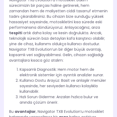
Navigator TXB Evolution’u motosiklet bakım
sürecimizin bir parçası haline getirerek, hem
zamandan hem de maliyetten ciddi tasarruf etmenin
tadını çıkarabilirsiniz. Bu cihazın bize sunduğu yüksek
hassasiyet sayesinde, motosikletini kısa sürede eski
performansına döndürüyoruz. Anlayacağınız, arıza
tespiti
artık daha kolay ve kesin doğrulukta. Ancak,
teknolojik sürecin bazı detayları kafa karıştırıcı olabilir;
yine de cihaz, kullanımı oldukça kullanıcı dostudur.
Navigator TXB Evolution’un bir diğer büyük avantajı,
kapsamlı veri sağlayabilmesi. Gelin, cihazın sağladığı
avantajlara kısaca göz atalım:
Kapsamlı Diagnostik: Hem motor hem de
elektronik sistemler için ayrıntılı analizler sunar.
Kullanıcı Dostu Arayüz: Basit ve anlaşılır menüler
sayesinde, her seviyeden kullanıcı kolaylıkla
kullanabilir.
Hızlı Sorun Giderme: Arızaları hızlıca bulur ve
anında çözüm önerir.
Bu
avantajlar
, Navigator TXB Evolution’u motosiklet