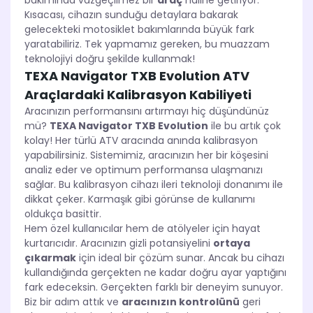
bakımında vazgeçilmez bir
araç
haline getiriyor.
Kısacası, cihazın sunduğu detaylara bakarak
gelecekteki motosiklet bakımlarında büyük fark
yaratabiliriz. Tek yapmamız gereken, bu muazzam
teknolojiyi doğru şekilde kullanmak!
TEXA Navigator TXB Evolution ATV
Araçlardaki Kalibrasyon Kabiliyeti
Aracınızın performansını artırmayı hiç düşündünüz
mü?
TEXA Navigator TXB Evolution
ile bu artık çok
kolay! Her türlü ATV aracında anında kalibrasyon
yapabilirsiniz. Sistemimiz, aracınızın her bir köşesini
analiz eder ve optimum performansa ulaşmanızı
sağlar. Bu kalibrasyon cihazı ileri teknoloji donanımı ile
dikkat çeker. Karmaşık gibi görünse de kullanımı
oldukça basittir.
Hem özel kullanıcılar hem de atölyeler için hayat
kurtarıcıdır. Aracınızın gizli potansiyelini
ortaya
çıkarmak
için ideal bir çözüm sunar. Ancak bu cihazı
kullandığında gerçekten ne kadar doğru ayar yaptığını
fark edeceksin. Gerçekten farklı bir deneyim sunuyor.
Biz bir adım attık ve
aracınızın kontrolünü
geri