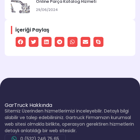
Online Parça Katalog Hizmeti
29/06/2024
İçeriği Paylaş
GarTruck Hakkında
Sitemiz Üzerinden hizmetlerimizi inceleyebilir. Detaylı bilgi
alabilir ve talep edebilirsiniz. Gartruck Firmamızın kurumsal
web sitesi olmakla birlikte, operasyon gerektiren hizmetlerin
detaylı anlatıldığı bir web sitesidir.
0 (532) 246 75 65