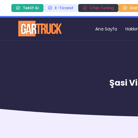
Teklif Al
E-Ticaret
Chip Tuning
Gar
Ana Sayfa
Hakkı
Şasi V