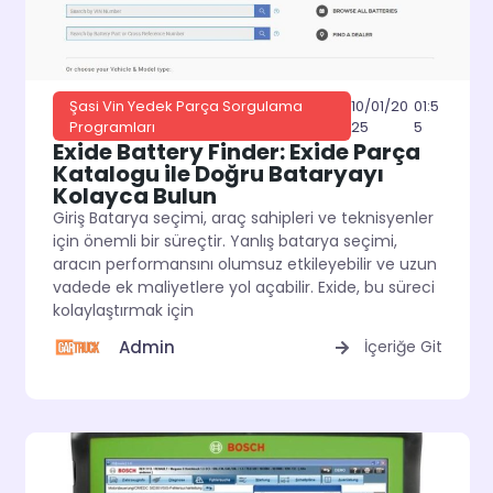
10/01/20
01:5
Şasi Vin Yedek Parça Sorgulama
25
5
Programları
Exide Battery Finder: Exide Parça
Katalogu ile Doğru Bataryayı
Kolayca Bulun
Giriş Batarya seçimi, araç sahipleri ve teknisyenler
için önemli bir süreçtir. Yanlış batarya seçimi,
aracın performansını olumsuz etkileyebilir ve uzun
vadede ek maliyetlere yol açabilir. Exide, bu süreci
kolaylaştırmak için
Admin
İçeriğe Git