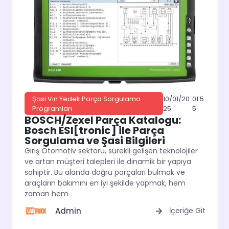
10/01/20
01:5
Şasi Vin Yedek Parça Sorgulama
25
5
Programları
BOSCH/Zexel Parça Katalogu:
Bosch ESI[tronic] ile Parça
Sorgulama ve Şasi Bilgileri
Giriş Otomotiv sektörü, sürekli gelişen teknolojiler
ve artan müşteri talepleri ile dinamik bir yapıya
sahiptir. Bu alanda doğru parçaları bulmak ve
araçların bakımını en iyi şekilde yapmak, hem
zaman hem
Admin
İçeriğe Git