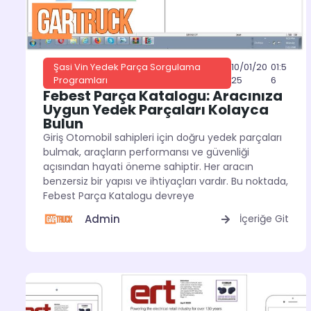
10/01/20
01:5
Şasi Vin Yedek Parça Sorgulama
25
6
Programları
Febest Parça Katalogu: Aracınıza
Uygun Yedek Parçaları Kolayca
Bulun
Giriş Otomobil sahipleri için doğru yedek parçaları
bulmak, araçların performansı ve güvenliği
açısından hayati öneme sahiptir. Her aracın
benzersiz bir yapısı ve ihtiyaçları vardır. Bu noktada,
Febest Parça Katalogu devreye
Admin
İçeriğe Git