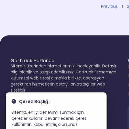
Previous
1
GarTruck Hakkında
Sitemiz Üzerinden hizmetlerimizi inceleyebilir. Detaylı
bilgi alabilir ve talep edebilirsiniz. Gartruck Firmamızın
kurumsal web sitesi olmakla birlikte, operasyon
gerektiren hizmetlerin detaylı anlatıldığı bir web
sitesidir.
0 (532) 246 75 65
Çerez Başlığı
Sitemiz, en iyi deneyimi sunmak için
çerezler kullanır. Devam ederek çerez
kullanımını kabul etmiş olursunuz.