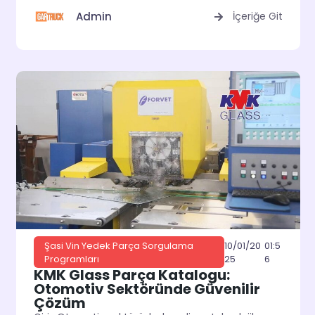
Admin
İçeriğe Git
10/01/20
01:5
Şasi Vin Yedek Parça Sorgulama
25
6
Programları
KMK Glass Parça Katalogu:
Otomotiv Sektöründe Güvenilir
Çözüm