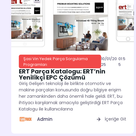
10/01/20
01:5
Şasi Vin Yedek Parça Sorgulama
25
5
Programları
ERT Parça Katalogu: ERT’nin
Yenilikçi EPC Çözümü
Giriş Gelişen teknoloji ile birlikte otomotiv ve
makine parçaları konusunda doğru bilgiye erişim
her zamankinden daha önemli hale geldi. ERT, bu
ihtiyacı karşılamak amacıyla geliştirdiği ERT Parça
Katalogu ile kullanıcılarına
Admin
İçeriğe Git