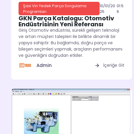
10/01/20
01:5
Şasi Vin Yedek Parça Sorgulama
25
6
Programları
GKN Parça Katalogu: Otomotiv
Endüstrisinin Yeni Referansı
Giriş Otomotiv endüstrisi, sürekli gelişen teknoloji
ve artan müşteri talepleri ile birlikte dinamik bir
yapıya sahiptir. Bu bağlamda, doğru parça ve
bileşen seçimleri yapmak, araçların performansını
ve güvenliğini doğrudan etkiler.
Admin
İçeriğe Git