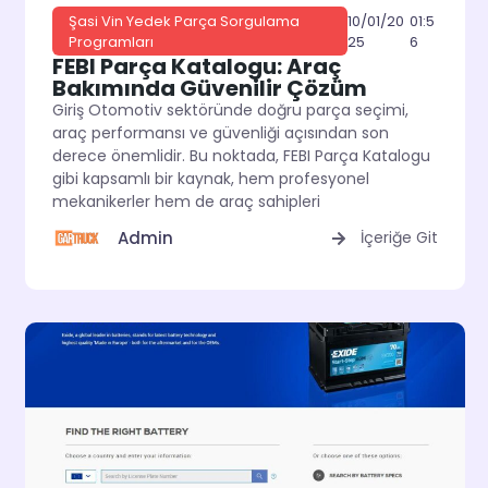
10/01/20
01:5
Şasi Vin Yedek Parça Sorgulama
25
6
Programları
FEBI Parça Katalogu: Araç
Bakımında Güvenilir Çözüm
Giriş Otomotiv sektöründe doğru parça seçimi,
araç performansı ve güvenliği açısından son
derece önemlidir. Bu noktada, FEBI Parça Katalogu
gibi kapsamlı bir kaynak, hem profesyonel
mekanikerler hem de araç sahipleri
Admin
İçeriğe Git