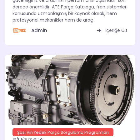
güvenliğiniz ve aracınızın performansı açısından son
derece önemlidir. ATE Parça Katalogu, fren sistemleri
konusunda uzmanlaşmış bir kaynak olarak, hem
profesyonel mekanikler hem de araç
Admin
İçeriğe Git
Şasi Vin Yedek Parça Sorgulama Programları
10/01/2025
01:55