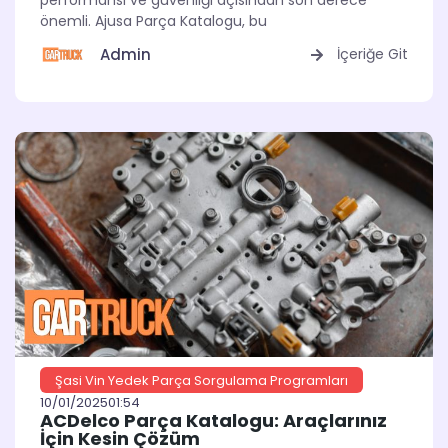
performansı ve güvenliği açısından son derece
önemli. Ajusa Parça Katalogu, bu
Admin
İçeriğe Git
Şasi Vin Yedek Parça Sorgulama Programları
10/01/2025
01:54
ACDelco Parça Katalogu: Araçlarınız
İçin Kesin Çözüm