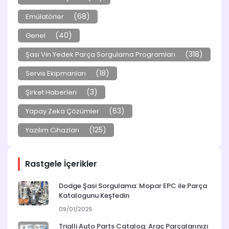
(68)
Emülatörler
(40)
Genel
(318)
Şasi Vin Yedek Parça Sorgulama Programları
(18)
Servis Ekipmanları
(3)
Şirket Haberleri
(63)
Yapay Zeka Çözümler
(125)
Yazılım Cihazları
Rastgele İçerikler
Dodge Şasi Sorgulama: Mopar EPC ile Parça
Katalogunu Keşfedin
09/01/2025
Trialli Auto Parts Catalog: Araç Parçalarınızı