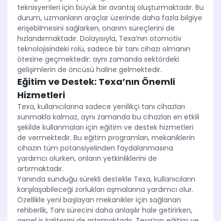
teknisyenleri için büyük bir avantaj oluşturmaktadır. Bu
durum, uzmanların araçlar üzerinde daha fazla bilgiye
erişebilmesini sağlarken, onarım süreçlerini de
hızlandırmaktadır. Dolayısıyla, Texa’nın otomotiv
teknolojisindeki rolü, sadece bir tanı cihazı olmanın
ötesine geçmektedir; aynı zamanda sektördeki
gelişimlerin de öncüsü haline gelmektedir.
Eğitim ve Destek: Texa’nın Önemli
Hizmetleri
Texa, kullanıcılarına sadece yenilikçi tanı cihazları
sunmakla kalmaz, aynı zamanda bu cihazları en etkili
şekilde kullanmaları için eğitim ve destek hizmetleri
de vermektedir. Bu eğitim programları, mekaniklerin
cihazın tüm potansiyelinden faydalanmasına
yardımcı olurken, onların yetkinliklerini de
artırmaktadır.
Yanında sunduğu sürekli destekle Texa, kullanıcıların
karşılaşabileceği zorlukları aşmalarına yardımcı olur.
Özellikle yeni başlayan mekanikler için sağlanan
rehberlik, Tanı sürecini daha anlaşılır hale getirirken,
genel iş kalitesini de artırmaktadır. Texa’nın eğitim ve